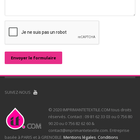
Envoyer le formulaire
SUIVEZ-NOUS
© 2020 IMPRIMANTETEXTILE.COM tous droits
réservés. Contact : 09 81 62 33 03 ou 0 756 80
90 20 ou 0 756 82 62 60 &
contact@imprimantetextile.com. Entreprise
basée à PARIS et à GRENOBLE.
Mentions légales
.
Conditions