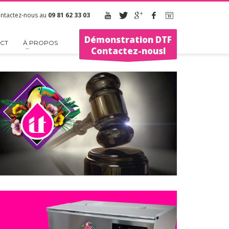
ntactez-nous au
09 81 62 33 03
Démonstration DTF
CT
À PROPOS
Contactez-nousl