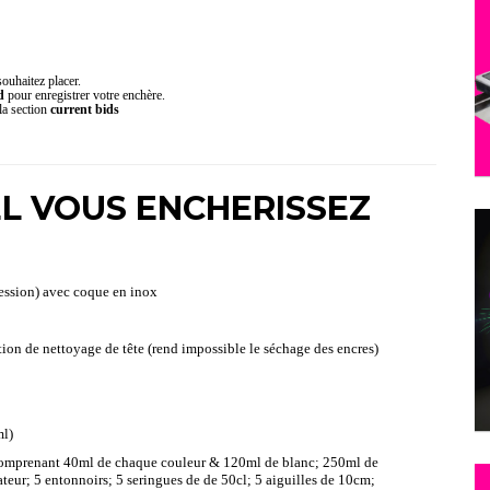
ouhaitez placer.
id
pour enregistrer votre enchère.
la section
current bids
L VOUS ENCHERISSEZ
ession) avec coque en inox
on de nettoyage de tête (rend impossible le séchage des encres)
ml)
 comprenant 40ml de chaque couleur & 120ml de blanc; 250ml de
ateur; 5 entonnoirs; 5 seringues de de 50cl; 5 aiguilles de 10cm;