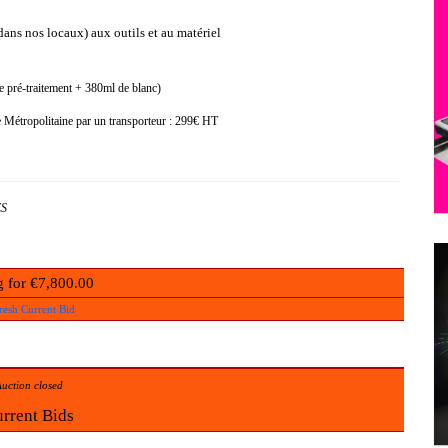
ans nos locaux) aux outils et au matériel
pré-traitement + 380ml de blanc)
Métropolitaine par un transporteur : 299€ HT
ES
 for €7,800.00
resh Current Bid
uction closed
rrent Bids